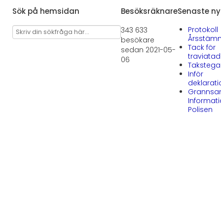
Sök på hemsidan
Besöksräknare
Senaste ny
Protokoll
343 633
Årsstäm
besökare
Tack för
sedan 2021-05-
traviata
06
Takstega
Inför
deklarat
Grannsa
Informati
Polisen