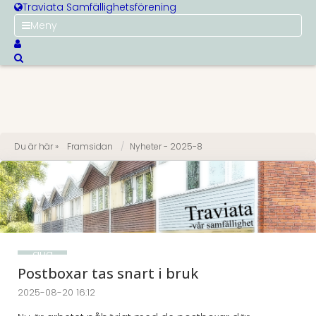
Traviata Samfällighetsförening
Meny
Du är här »
Framsidan
Nyheter - 2025-8
20
aug
2025
Postboxar tas snart i bruk
2025-08-20 16:12