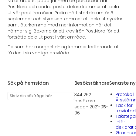
Nu är arbetet påbörjat med de postboxar där
PostNord och andra postutdelare kommer att dela
ut vår post framöver. Preliminärt startdatum är 5
september och styrelsen kommer att dela ut nycklar
samt återkomma med mer information när det
närmar sig. Boxarna är ett krav från PostNord för att
fortsätta dela ut post i vårt område.
De som har morgontidning kommer fortfarande att
få den i sin vanliga brevlåda.
Sök på hemsidan
Besöksräknare
Senaste ny
Protokoll
344 262
Årsstäm
besökare
Tack för
sedan 2021-05-
traviata
06
Takstega
Inför
deklarat
Grannsa