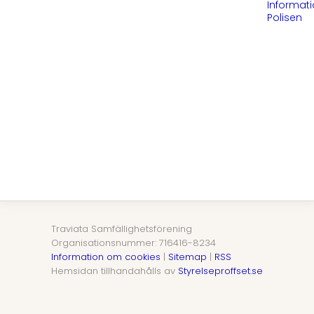
Informati
Polisen
Traviata Samfällighetsförening
Organisationsnummer: 716416-8234
Information om cookies
|
Sitemap
|
RSS
Hemsidan tillhandahålls av
Styrelseproffset.se