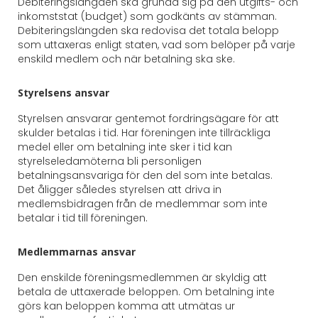
Debiteringslängden ska grunda sig på den utgifts- och
inkomststat (budget) som godkänts av stämman.
Debiteringslängden ska redovisa det totala belopp
som uttaxeras enligt staten, vad som belöper på varje
enskild medlem och när betalning ska ske.
Styrelsens ansvar
Styrelsen ansvarar gentemot fordringsägare för att
skulder betalas i tid. Har föreningen inte tillräckliga
medel eller om betalning inte sker i tid kan
styrelseledamöterna bli personligen
betalningsansvariga för den del som inte betalas.
Det åligger således styrelsen att driva in
medlemsbidragen från de medlemmar som inte
betalar i tid till föreningen.
Medlemmarnas ansvar
Den enskilde föreningsmedlemmen är skyldig att
betala de uttaxerade beloppen. Om betalning inte
görs kan beloppen komma att utmätas ur