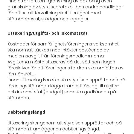
innefattar förutom granskning av bokföring även
granskning av styrelseprotokoll och andra handlingar
för att se att förvaltning skett i enlighet med
stämmobeslut, stadgar och lagregler.
Uttaxering/utgifts- och inkomststat
Kostnader för samfällighetsföreningens verksamhet
ska normalt täckas med intäkter bestående av
medlemsavgift från föreningsmedlemmarna.
Avgifterna måste uttaxeras på det sätt som lagen
föreskriver för att föreningens fordran ska omfattas av
förmånsrätt.
Innan uttaxering kan ske ska styrelsen upprätta och på
föreningsstämman lägga fram ett förslag till utgifts-
och inkomststat (budget) som ska godkännas på
stämman.
Debiteringslängd
Uttaxering sker genom att styrelsen upprättar och på
stämman framlägger en debiteringslängd.