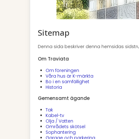
Sitemap
Denna sida beskriver denna hemsidas sidstru
Om Traviata
Om föreningen
Våra hus är K-märkta
Bo i en samfällighet
Historia
Gemensamt ägande
Tak
Kabel-tv
Olja / Vatten
Områdets skötsel
Sophantering
Garage och parkering