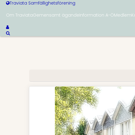
Traviata Samfällighetsförening
Om Traviata
Gemensamt ägande
Information A-Ö
Medlem
K